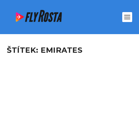
ŠTÍTEK:
EMIRATES
LETECKÝ PODCAST,
STRACH Z LÉTÁNÍ
podle
Rosta
|
Čvn 1, 2024
|
Gallery CZ
,
NEWS
|
3
Jedinečný podcast, kde se dozvíte úplně vše, co
jste kdy chtěli vědět o letectví. „Letecký...
PŘEČTĚTE SI VÍCE