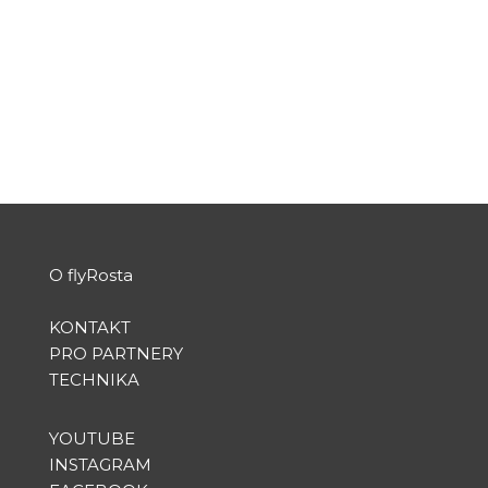
podle
Rosta
|
Pro 23, 2015
|
Special Events
|
0
Unique timelapse
PŘEČTĚTE SI VÍCE
O flyRosta
KONTAKT
PRO PARTNERY
TECHNIKA
YOUTUBE
INSTAGRAM