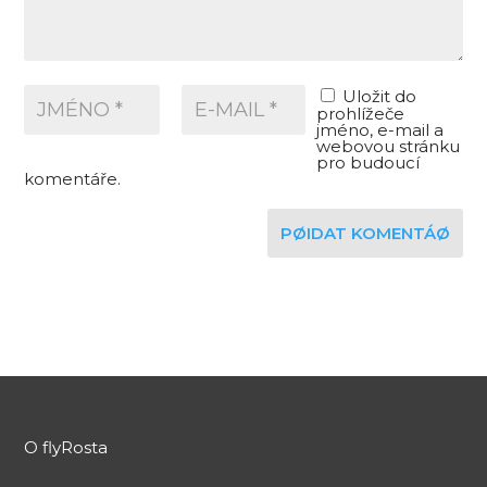
Uložit do
prohlížeče
jméno, e-mail a
webovou stránku
pro budoucí
komentáře.
PØIDAT KOMENTÁØ
O flyRosta