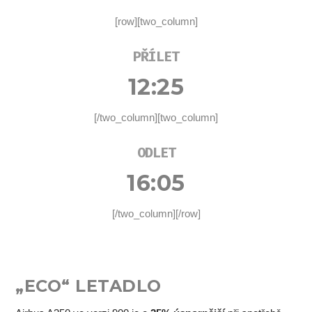
[row][two_column]
PŘÍLET
12:25
[/two_column][two_column]
ODLET
16:05
[/two_column][/row]
„ECO“ LETADLO