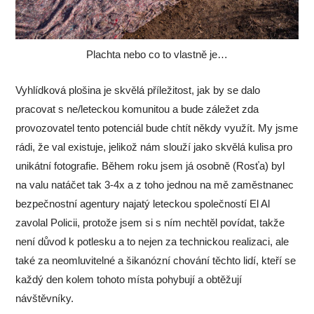
Plachta nebo co to vlastně je…
Vyhlídková plošina je skvělá příležitost, jak by se dalo
pracovat s ne/leteckou komunitou a bude záležet zda
provozovatel tento potenciál bude chtít někdy využít. My jsme
rádi, že val existuje, jelikož nám slouží jako skvělá kulisa pro
unikátní fotografie. Během roku jsem já osobně (Rosťa) byl
na valu natáčet tak 3-4x a z toho jednou na mě zaměstnanec
bezpečnostní agentury najatý leteckou společností El Al
zavolal Policii, protože jsem si s ním nechtěl povídat, takže
není důvod k potlesku a to nejen za technickou realizaci, ale
také za neomluvitelné a šikanózní chování těchto lidí, kteří se
každý den kolem tohoto místa pohybují a obtěžují
návštěvníky.