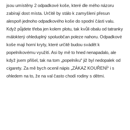
jsou umístěny 2 odpadkové koše, které dle mého názoru
zabírají dost místa. Určitě by stálo k zamyšlení přesun
alespoň jednoho odpadkového koše do spodní části valu.
Když půjdete třeba jen kolem plotu, tak kvůli obalu od tatranky
málokterý ohleduplný spoluobčan poleze nahoru. Odpadkové
koše mají horní kryty, které určitě budou svádět k
popelníkovému využití. Asi by mě to hned nenapadalo, ale
když jsem přišel, tak na tom „popelníku“ již byl nedopalek od
cigarety. Za mě bych ocenil nápis „ZÁKAZ KOUŘENÍ“ i s
ohledem na to, že na val často chodí rodiny s dětmi.