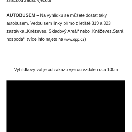
značkou zákaz vjezdu!
AUTOBUSEM
– Na vyhlídku se můžete dostat taky
autobusem. Vedou sem linky přímo z letiště 319 a 323
zastávka „Kněževes, Skladový Areál“ nebo „Kněževes,Stará
hospoda“. (více info najete na
)
www.dpp.cz
Vyhlídkový val je od zákazu vjezdu vzdálen cca 100m