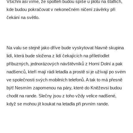
Všichni asi víme, že spotteři budou spíše u plotu na štaflích,
kde budou pokračovat v nekonečném ničení závěrky při
čekání na světlo.
Na valu se stejně jako dříve bude vyskytovat hlavně skupina
lidí, která bude složena z lidí čekajících na přílet/odlet
příbuzných, jednorázových návštěvníků z Horní Dolní a pak
nadšenců, kteří mají rádi letadla a prostě si je užívají po svém
ve společnosti svých mobilních telefonů. A tak to má přesně
být! Nesmím zapomenou na páry, které do Kněževsi budou
chodit na rande. Slečny jsou z toho vždy velice nadšené,
když se mohou jít koukat na letadla při prvním rande.