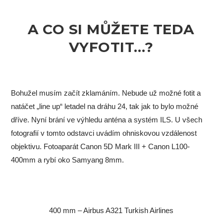
A CO SI MŮŽETE TEDA
VYFOTIT…?
Bohužel musím začít zklamáním. Nebude už možné fotit a
natáčet „line up“ letadel na dráhu 24, tak jak to bylo možné
dříve. Nyní brání ve výhledu anténa a systém ILS. U všech
fotografií v tomto odstavci uvádím ohniskovou vzdálenost
objektivu. Fotoaparát Canon 5D Mark III + Canon L100-
400mm a rybí oko Samyang 8mm.
400 mm – Airbus A321 Turkish Airlines