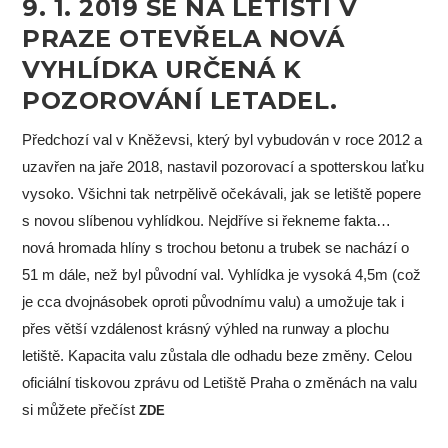
9. 1. 2019 SE NA LETIŠTI V
PRAZE OTEVŘELA NOVÁ
VYHLÍDKA URČENÁ K
POZOROVÁNÍ LETADEL.
Předchozí val v Kněževsi, který byl vybudován v roce 2012 a
uzavřen na jaře 2018, nastavil pozorovací a spotterskou laťku
vysoko. Všichni tak netrpělivě očekávali, jak se letiště popere
s novou slíbenou vyhlídkou. Nejdříve si řekneme fakta…
nová hromada hlíny s trochou betonu a trubek se nachází o
51 m dále, než byl původní val. Vyhlídka je vysoká 4,5m (což
je cca dvojnásobek oproti původnímu valu) a umožuje tak i
přes větší vzdálenost krásný výhled na runway a plochu
letiště. Kapacita valu zůstala dle odhadu beze změny. Celou
oficiální tiskovou zprávu od Letiště Praha o změnách na valu
si můžete přečíst
ZDE