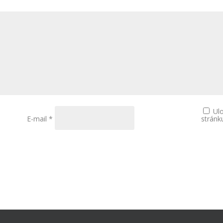
Ul
E-mail
*
stránk