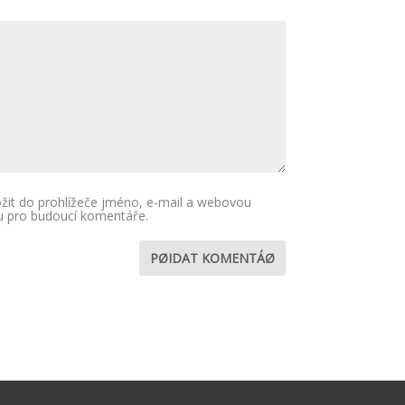
ožit do prohlížeče jméno, e-mail a webovou
u pro budoucí komentáře.
PØIDAT KOMENTÁØ