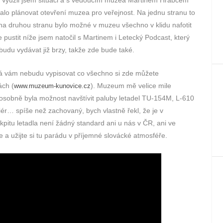
čalo plánovat otevření muzea pro veřejnost. Na jednu stranu to
 na druhou stranu bylo možné v muzeu všechno v klidu nafotit
 pustit níže jsem natočil s Martinem i Letecký Podcast, který
udu vydávat již brzy, takže zde bude také.
Já vám nebudu vypisovat co všechno si zde můžete
ách (
). Muzeum mě velice mile
www.muzeum-kunovice.cz
 osobně byla možnost navštívit paluby letadel TU-154M, L-610
ér… spíše než zachovaný, bych vlastně řekl, že je v
pitu letadla není žádný standard ani u nás v ČR, ani ve
e a užijte si tu parádu v příjemné slovácké atmosféře.