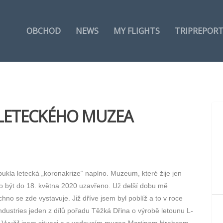
OBCHOD
NEWS
MY FLIGHTS
TRIPREPOR
 LETECKÉHO MUZEA
pukla letecká „koronakrize“ naplno. Muzeum, které žije jen
 být do 18. května 2020 uzavřeno. Už delší dobu mě
no se zde vystavuje. Již dříve jsem byl poblíž a to v roce
Industries jeden z dílů pořadu Těžká Dřina o výrobě letounu L-
. Využil jsem situaci a s vedoucím muzea Martinem Hrabcem