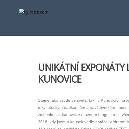
UNIKÁTNÍ EXPONÁTY
KUNOVICE
Stejně jako všude ve světě, tak i v Kunovicích pro
díky leteckým nadšencům a navštěvníkům, muselo
zajímalo, jak kunovické muzeum funguje a co všech
2018, kdy jsem o kousek vedle natáčel v Aircraft 
410, který se vysílal na Prima COOL (odkaz
)