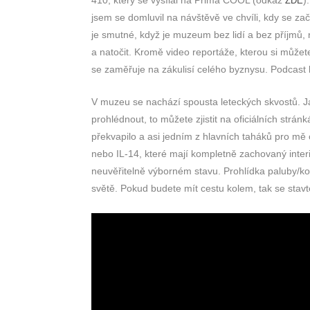
ZDE
jsem se domluvil na návštěvě ve chvíli, kdy se za
je smutné, když je muzeum bez lidí a bez příjmů,
a natočit. Kromě video reportáže, kterou si můžete
se zaměřuje na zákulisí celého byznysu. Podcast b
V muzeu se nachází spousta leteckých skvostů. 
prohlédnout, to můžete zjistit na oficiálních stránk
překvapilo a asi jedním z hlavních taháků pro mě
nebo IL-14, které mají kompletně zachovaný interi
neuvěřitelně výborném stavu. Prohlídka paluby/kok
světě. Pokud budete mít cestu kolem, tak se stavt