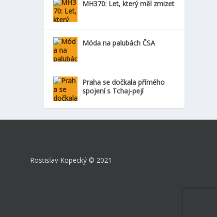
MH370: Let, který měl zmizet
Móda na palubách ČSA
Praha se dočkala přímého
spojení s Tchaj-pejí
Rostislav Kopecký
©
2021