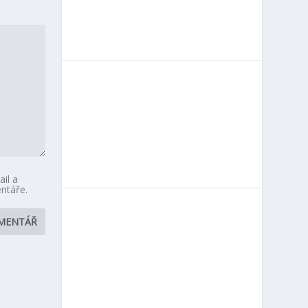
il a
ntáře.