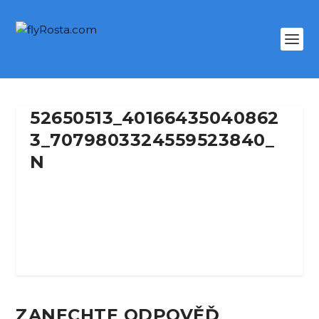
52650513_40166435040862
3_7079803324559523840_
N
ZANECHTE ODPOVĚĎ