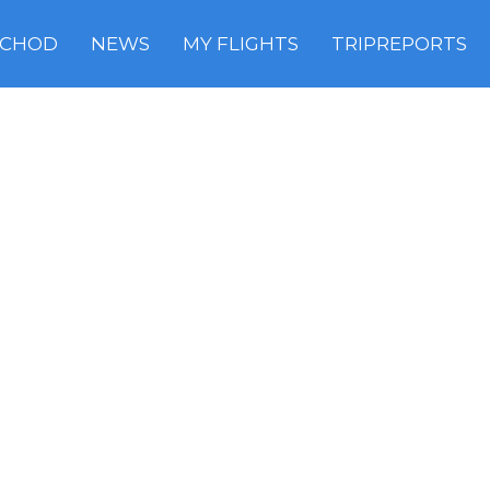
CHOD
NEWS
MY FLIGHTS
TRIPREPORTS
 LISTOPAD 2021
Airbusu A350-1000 v Praze. Autor coveru: Petr Beneš...
AIRLINES V OSTRAVĚ