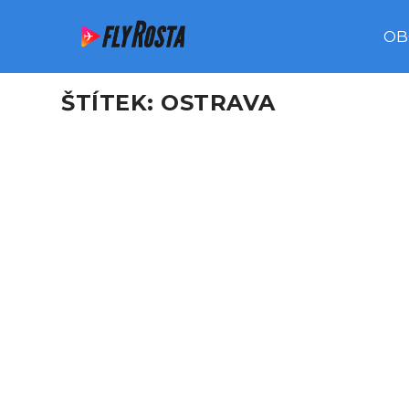
OB
ŠTÍTEK:
OSTRAVA
ZAJÍMAVOSTI Z PROVOZU –
podle
Petr Juriš
|
Pro 5, 2021
|
NEWS
|
0
V listopadu se uskutečnila premiérová návštěva 
PŘEČTĚTE SI VÍCE
ILYUSHIN IL-62MGR RADA 