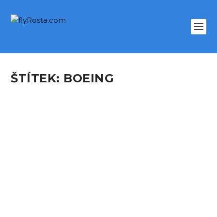
ŠTÍTEK:
BOEING
KLM I MUNICH –
AMSTERDAM – TAIPEI
podle
Rosta
|
Dub 12, 2019
|
MOJE LETY
,
TRIPREPORTY
|
0
Flights facts: flights: KL 1798, KL 807 date: APR
1st, 2019 planes: Boeing 737-800, Boeing...
PŘEČTĚTE SI VÍCE