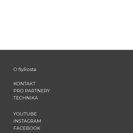
Flight facts: flight: JT 892 Lion Air date: FEB 10,
2016 plane: Boeing 737-800 (PK-LPO)...
PŘEČTĚTE SI VÍCE
O flyRosta
KONTAKT
PRO PARTNERY
TECHNIKA
YOUTUBE
INSTAGRAM
FACEBOOK