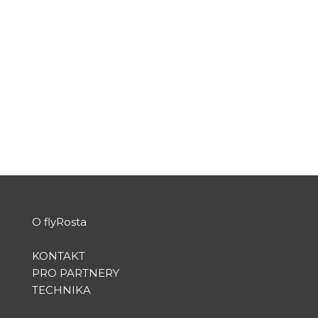
LONDON HEATHROW
podle
Rosta
|
Srp 13, 2019
|
Gallery CZ
,
MOJE LETY
|
0
Flight facts: flights: BA 853 date: JUL 26th, 2019
planes: Airbus A320 (G-EUYH) seat: 26F
(window...
PŘEČTĚTE SI VÍCE
O flyRosta
KONTAKT
PRO PARTNERY
TECHNIKA