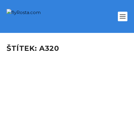
ŠTÍTEK:
A320
TRIP REPORT: DO
LISABONU V DOBĚ
KORONAVIROVÉ
podle
Petr Juriš
|
Zář 10, 2020
|
PJ Aviation
,
TRIPREPORTY
|
1
Ve druhé půlce srpna jsem byl upozorněn na
chybový letenkový tarif, který nevědomky
uvolnila do...