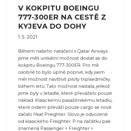
V KOKPITU BOEINGU
777-300ER NA CESTĚ Z
KYJEVA DO DOHY
1. 5. 2021
Během našeho natáčení s Qatar Airways
jsme měli unikátní možnost dostat se do
kokpitu Boeingu 777-300ER. Pro mě
osobně to bylo úplně poprvé, kdy jsem
měl možnost navštívit piloty triplsedmičky
během letu. Tato možnost nastala, jelikož
jsme byly v letadle, které převáželo pouze
náklad. Klasickému pasažérskému letadlu,
které ovšem převáží pouze cargo se nově
začalo říkat Preighter. Slovo je odvozené
od klasického Freighter. P na začátku pak
znamená Passenger + Freighter =