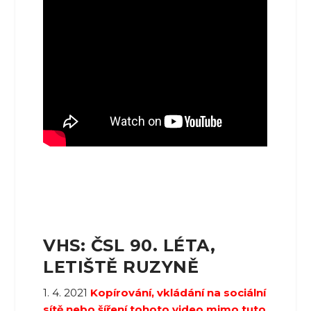
VHS: ČSL 90. LÉTA,
LETIŠTĚ RUZYNĚ
1. 4. 2021
Kopírování, vkládání na sociální
sítě nebo šíření tohoto video mimo tuto