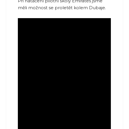
Při natáčení pilotní školy Emirates jsme
měli možnost se proletět kolem Dubaje.