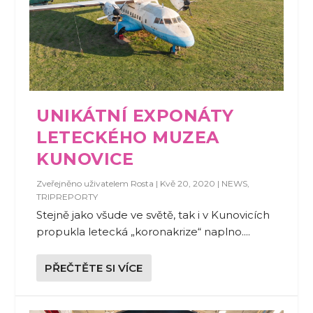
UNIKÁTNÍ EXPONÁTY
LETECKÉHO MUZEA
KUNOVICE
Zveřejněno uživatelem
Rosta
|
Kvě 20, 2020
|
NEWS
,
TRIPREPORTY
Stejně jako všude ve světě, tak i v Kunovicích
propukla letecká „koronakrize“ naplno....
PŘEČTĚTE SI VÍCE