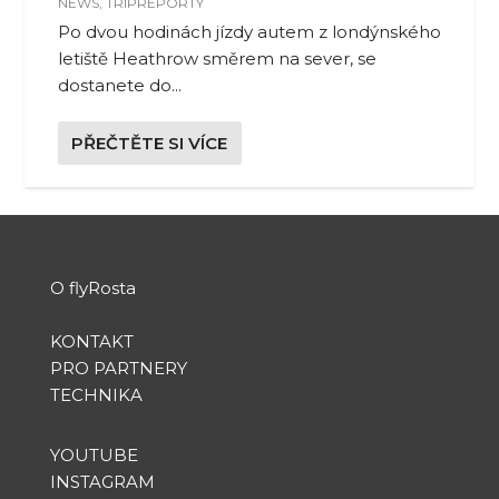
NEWS
,
TRIPREPORTY
Po dvou hodinách jízdy autem z londýnského
letiště Heathrow směrem na sever, se
dostanete do...
PŘEČTĚTE SI VÍCE
O flyRosta
KONTAKT
PRO PARTNERY
TECHNIKA
YOUTUBE
INSTAGRAM