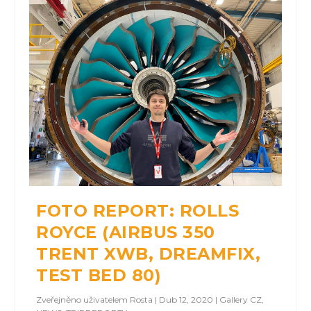
FOTO REPORT: ROLLS
ROYCE (AIRBUS 350
TRENT XWB, DREAMFIX,
TEST BED 80)
Zveřejněno uživatelem
Rosta
|
Dub 12, 2020
|
Gallery CZ
,