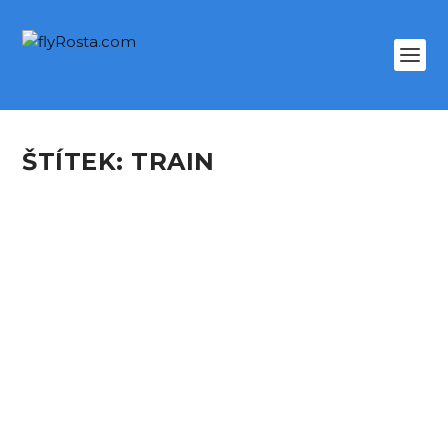
ŠTÍTEK:
TRAIN
PRAHA – OSTRAVA S
REGIOJET
podle
Rosta
|
Srp 7, 2018
|
TRIPREPORTY
|
1
O výletu do Ostravy jsem původně nechtěl nic
psát. Co by tak mohlo být zajímavé na krátké
cestě vlakem mezi Prahou a Ostravou? Na trati,
která je nejvytíženější dorpavní tepnou v ČR a
panuje na ní velká konkurence? No asi jsem...