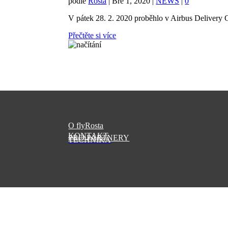
podle
Rosta
|
Bře 1, 2020
|
NEWS
|
0
V pátek 28. 2. 2020 proběhlo v Airbus Delivery C
Přečtěte si více
O flyRosta
KONTAKT
PRO PARTNERY
TECHNIKA