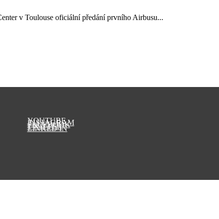
enter v Toulouse oficiální předání prvního Airbusu...
YOUTUBE
INSTAGRAM
FACEBOOK
TWITTER
LINKED IN