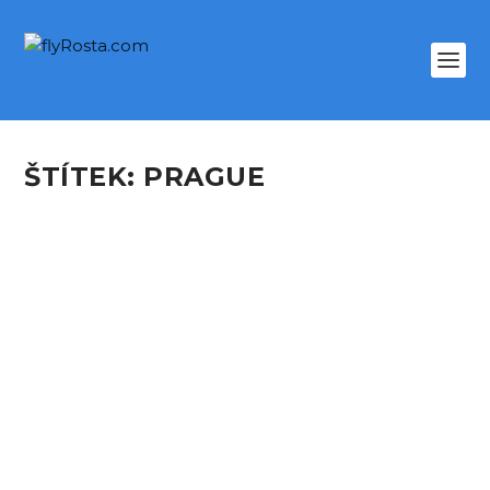
ŠTÍTEK:
PRAGUE
WITH BELAVIA TO ASTANA
podle
Rosta
|
Zář 20, 2017
|
Gallery CZ
,
MOJE LETY
|
0
Flight Prague – Minsk facts: flights: B2 862 date:
SEP 8th, 2017 planes: Boeing 737-300...
PŘEČTĚTE SI VÍCE