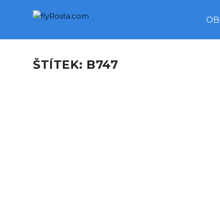
OB
ŠTÍTEK:
B747
GIANTS MEETING A380 AN
podle
Rosta
|
Čvn 8, 2017
|
Special Events
|
0
Exklusive capture of two biggest aircraft Boeing
PŘEČTĚTE SI VÍCE
B747 AND A380 IN ONE MI