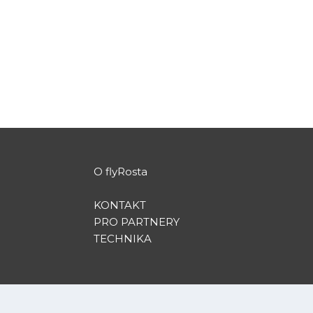
podle
Rosta
|
Pro 23, 2015
|
Special Events
|
0
Unique timelapse
PŘEČTĚTE SI VÍCE
O flyRosta
KONTAKT
PRO PARTNERY
TECHNIKA