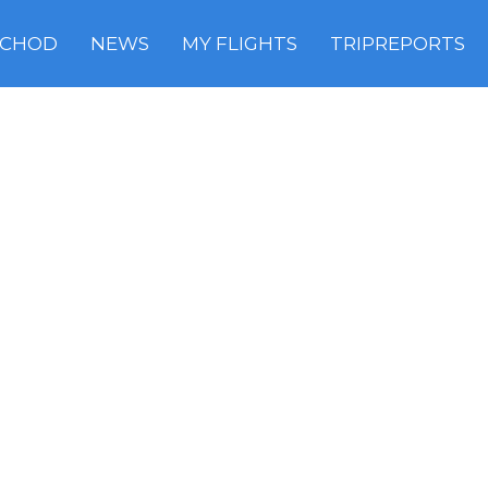
CHOD
NEWS
MY FLIGHTS
TRIPREPORTS
D B747
 747-8i and Airbus A380. With Prague Airport and...
NUTE