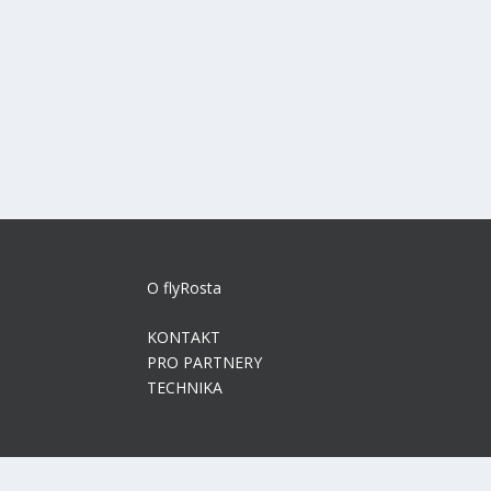
FOTO REPORT: ROZLOUČENÍ S ARMÁDNÍM Y
podle
Rosta
|
Zář 2, 2020
|
Gallery CZ
,
NEWS
|
0
Ve středu 2. září 2020 došlo k definitivnímu ukončení pr
PŘEČTĚTE SI VÍCE
O flyRosta
KONTAKT
PRO PARTNERY
TECHNIKA