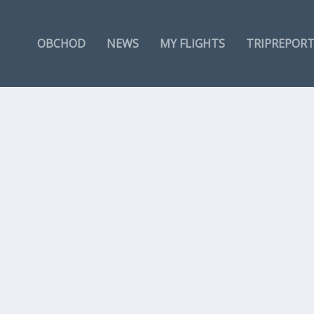
OBCHOD
NEWS
MY FLIGHTS
TRIPREPOR
htěli vědět o letectví. „Letecký...