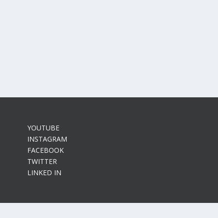
AK-40
ovozu letounu YAK-40 ve flotile Czech Air...
YOUTUBE
INSTAGRAM
FACEBOOK
TWITTER
LINKED IN