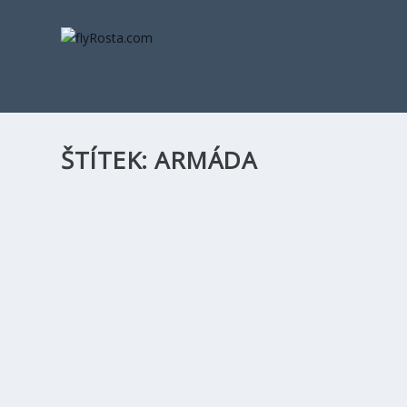
ŠTÍTEK:
ARMÁDA
LETECKÝ PODCAST, STRACH Z LÉTÁNÍ
podle
Rosta
|
Čvn 1, 2024
|
Gallery CZ
,
NEWS
|
3
Jedinečný podcast, kde se dozvíte úplně vše, co jste kdy c
PŘEČTĚTE SI VÍCE