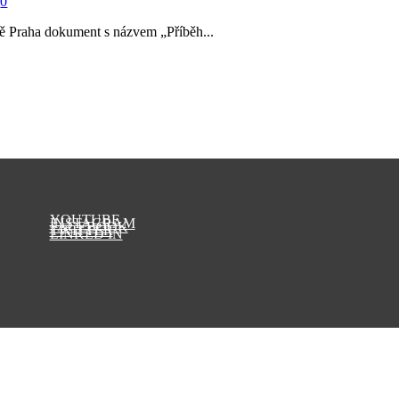
|
0
tiště Praha dokument s názvem „Příběh...
YOUTUBE
INSTAGRAM
FACEBOOK
TWITTER
LINKED IN