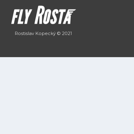
Rostislav Kopecký
©
2021