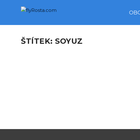
OB
ŠTÍTEK:
SOYUZ
BAIKONUR 2018, MISSION 
podle
Rosta
|
Čvc 29, 2018
|
Speciální stránky
,
TRIPREPORTY
|
MULTIMEDIA BAIKONUR TRAVEL GUIDE by flyRos
PŘEČTĚTE SI VÍCE