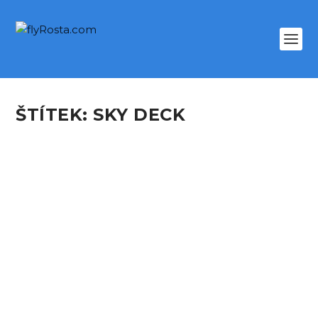
ŠTÍTEK:
SKY DECK
HONGKONG SKY DECK –
SPOTTER GUIDE
podle
Rosta
|
Dub 21, 2019
|
Speciální stránky
,
TRIPREPORTY
|
0
Sky Deck is a part of the Aviation Discovery
Centre located in the Terminal 2 at Hong Kong...
PŘEČTĚTE SI VÍCE