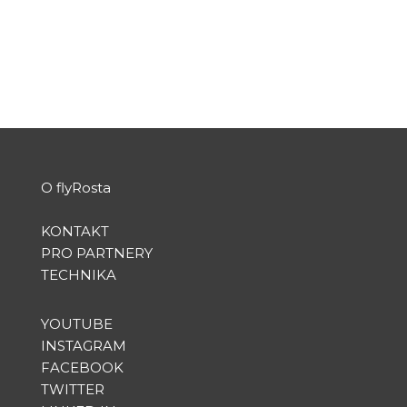
„RUNWAY 06-24“....
PŘEČTĚTE SI VÍCE
O flyRosta
KONTAKT
PRO PARTNERY
TECHNIKA
YOUTUBE
INSTAGRAM
FACEBOOK
TWITTER