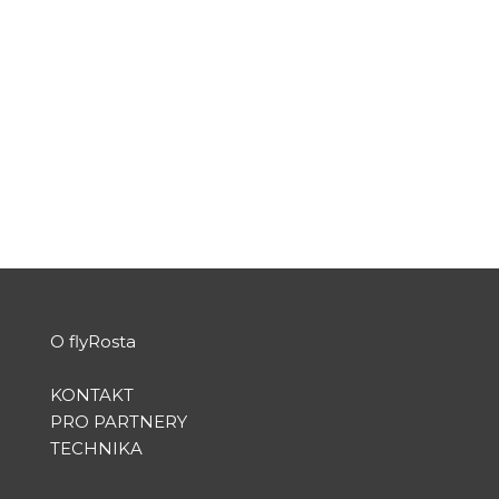
podle
Petr Juriš
|
Čvc 4, 2021
|
NEWS
|
1
Červen se nesl ve znamení několika nově
otevřených či znovuotevřených linek z/do Prahy.
Autor...
PŘEČTĚTE SI VÍCE
O flyRosta
KONTAKT
PRO PARTNERY
TECHNIKA