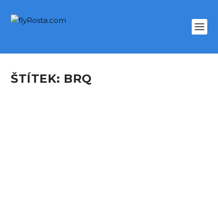
ŠTÍTEK:
BRQ
ZAJÍMAVOSTI Z PROVOZU –
ŘÍJEN 2021
podle
Petr Juriš
|
Lis 7, 2021
|
NEWS
|
0
Událostí měsíce října, ne-li celého roku 2021,
byla návštěva extrémně raritního izraelského...
PŘEČTĚTE SI VÍCE